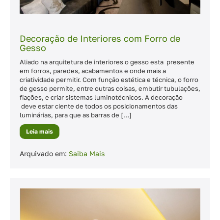
Decoração de Interiores com Forro de
Gesso
Aliado na arquitetura de interiores o gesso esta presente
em forros, paredes, acabamentos e onde mais a
criatividade permitir. Com função estética e técnica, o forro
de gesso permite, entre outras coisas, embutir tubulações,
fiações, e criar sistemas luminotécnicos. A decoração
deve estar ciente de todos os posicionamentos das
luminárias, para que as barras de […]
Leia mais
Decoração
de
Interiores
com
Arquivado em:
Saiba Mais
Forro
de
Gesso
Tipos
de
Forros